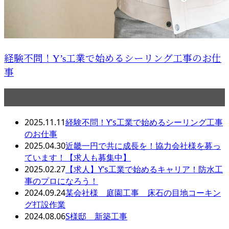
経験不問！Y’s工業で始めるシーリング工事のお仕
事
最近の投稿
2025.11.11
経験不問！Y’s工業で始めるシーリング工事
のお仕事
2025.04.30
近畿一円で共に成長を！協力会社様を募っ
ています！【求人も募集中】
2025.02.27
【求人】Y’s工業で始めるキャリア！防水工
事のプロになろう！
2024.09.24
某会社様 庭園工事 床石の目地コーキン
グ打設作業
2024.08.06
S様邸 新築工事