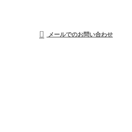
受付／8：00～19：00 ※営業電話お断り※
メールでのお問い合わせ
ホーム
業務案内
施工実績
採用情報
会社概要
ブログ
お問い合わせ
サイトマップ
Y's工業